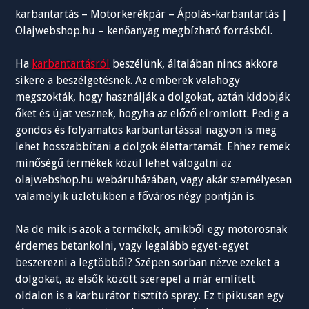
karbantartás – Motorkerékpár – Ápolás-karbantartás |
Olajwebshop.hu – kenőanyag megbízható forrásból.
Ha
karbantartásról
beszélünk, általában nincs akkora
sikere a beszélgetésnek. Az emberek valahogy
megszokták, hogy használják a dolgokat, aztán kidobják
őket és újat vesznek, hogyha az előző elromlott. Pedig a
gondos és folyamatos karbantartással nagyon is meg
lehet hosszabbítani a dolgok élettartamát. Ehhez remek
minőségű termékek közül lehet válogatni az
olajwebshop.hu webáruházában, vagy akár személyesen
valamelyik üzletükben a főváros négy pontján is.
Na de mik is azok a termékek, amikből egy motorosnak
érdemes betankolni, vagy legalább egyet-egyet
beszerezni a legtöbből? Szépen sorban nézve ezeket a
dolgokat, az elsők között szerepel a már említett
oldalon is a karburátor tisztító spray. Ez tipikusan egy