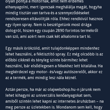
olyan pontja a motornak, amit nem érdemes
elhanyagolni, mert igencsak meghálálja magát, hogyha
mindig tisztán van tartva és a szennyeződéseket
rendszeresen eltávolítják róla. Ehhez rendkívül hasznos
egy ilyen spray. Nem is beszélgetünk most drága
dologról, hiszen egy csupán 2890 forintos termékről
van szó, ami azért nem csak két alkalomra tart ki.
Egy másik örökzöld, amit tulajdonképpen mindenhez
lehet használni, a féktisztító spray. Ez még olcsóbb is az
előbbi cikknél és tényleg szinte bármihez lehet
használni, bár elsődlegesen a fékekhez lett kitalálva. Ha
megkérdezel egy motor- és/vagy autószerelőt, akkor ez
az a termék, ami mindig lesz nála kéznél.
Aztán persze, ha már az olajwebshop.hu-n járunk nem
lehet kihagyni az univerzális kenőanyagokat sem,
amiből szintén lehet kapni az internetes áruházban – na
meg persze az üzletekben is. Mondanom sem kell, hogy