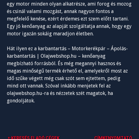
egy motor minden olyan alkatrésze, ami forog és mozog
és csinál valami mozgást, annak nagyon fontos a
megfelelő kenése, ezért érdemes ezt szem előtt tartani.
Egy jó kenőanyag az alapját szolgáltatja annak, hogy egy
motor igazán sokáig maradjon életben.
Hát ilyen ez a karbantartás – Motorkerékpár – Ápolás-
karbantartás | Olajwebshop.hu – kenőanyag
megbízható forrásból. És még megannyi hasznos és
magas minőségű termék érhető el, amelyekről most az
idő szűke végett még csak szót sem ejtettem, pedig
mind ott vannak. Szóval inkább menjetek fel az
olajwebshop.hu-ra és nézzetek szét magatok, ha
gondoljátok.
KERESÉS ELADÓ CÉGEK
CÍMKENYOMTATÓ