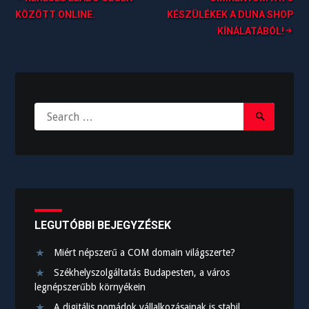
B
KÖZÖTT ONLINE.
KÉSZÜLÉKEK A DUNA SHOP
KÍNÁLATÁBÓL!
e
j
e
g
S
S
e
y
e
a
z
a
r
c
r
é
h
c
s
f
h
o
n
S
LEGUTÓBBI BEJEGYZÉSEK
r
u
a
:
b
Miért népszerű a COM domain világszerte?
v
m
Székhelyszolgáltatás Budapesten, a város
i
i
legnépszerűbb környékein
t
A digitális nomádok vállalkozásainak is stabil